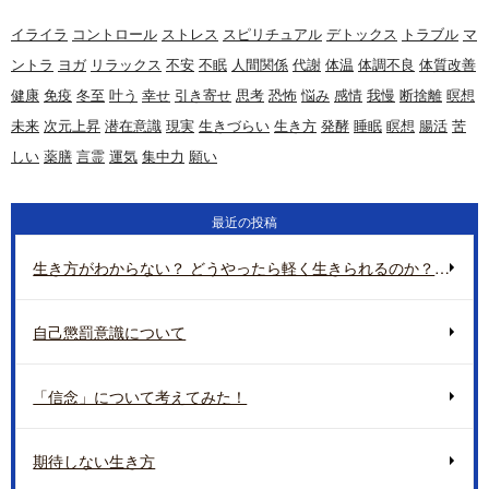
イライラ
コントロール
ストレス
スピリチュアル
デトックス
トラブル
マ
ントラ
ヨガ
リラックス
不安
不眠
人間関係
代謝
体温
体調不良
体質改善
健康
免疫
冬至
叶う
幸せ
引き寄せ
思考
恐怖
悩み
感情
我慢
断捨離
暝想
未来
次元上昇
潜在意識
現実
生きづらい
生き方
発酵
睡眠
瞑想
腸活
苦
しい
薬膳
言霊
運気
集中力
願い
最近の投稿
生き方がわからない？ どうやったら軽く生きられるのか？ 地球の重さについて
自己懲罰意識について
「信念」について考えてみた！
期待しない生き方