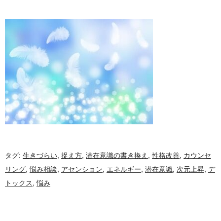
タグ:
生きづらい
,
捉え方
,
潜在意識の書き換え
,
性格改善
,
カウンセ
リング
,
悩み相談
,
アセンション
,
エネルギー
,
潜在意識
,
次元上昇
,
デ
トックス
,
悩み