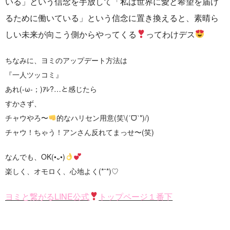
いる」という信念を手放して「私は世界に愛と希望を届け
るために働いている」という信念に置き換えると、素晴ら
しい未来が向こう側からやってくる
ってわけデス
ちなみに、ヨミのアップデート方法は
『一人ツッコミ』
あれ(-ω-；)ｱﾚ?…と感じたら
すかさず、
チャウやろ〜
的なハリセン用意(笑\(ˊᗜˋ*)/)
チャウ！ちゃう！アンさん反れてまっせ〜(笑)
なんでも、OK(•᎑•)
楽しく、オモロく、心地よく(*¨*)♡
ヨミと繋がるLINE公式
トップページ１番下