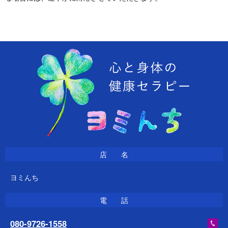
店 名
ヨミんち
電 話
080-9726-1558