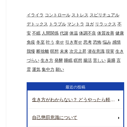
イライラ
コントロール
ストレス
スピリチュアル
デトックス
トラブル
マントラ
ヨガ
リラックス
不
安
不眠
人間関係
代謝
体温
体調不良
体質改善
健康
免疫
冬至
叶う
幸せ
引き寄せ
思考
恐怖
悩み
感情
我慢
断捨離
暝想
未来
次元上昇
潜在意識
現実
生き
づらい
生き方
発酵
睡眠
瞑想
腸活
苦しい
薬膳
言
霊
運気
集中力
願い
最近の投稿
生き方がわからない？ どうやったら軽く生きられるのか？ 地球の重さについて
自己懲罰意識について