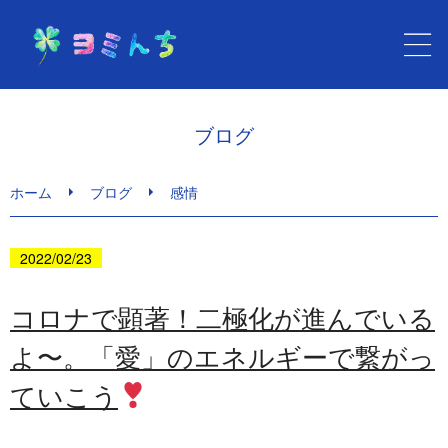
ホーム
ブログ
健康セラピー ヨミんち
ホーム
ブログ
感情
心と身体の健康メニュー
2022/02/23
サービスのご利用・料金
コロナで顕著！二極化が進んでいる
よ〜。「愛」のエネルギーで繋がっ
ブログ
ていこう
お問い合わせ