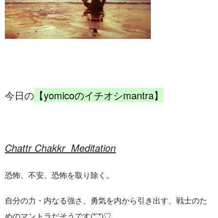
今日の
【yomicoのイチオシmantra】
Chattr Chakkr Meditation
恐怖、不安、恐怖を取り除く。
自分の力・内なる強さ、勇気を内から引き出す、戦士のた
めのマントラだそうです(*¨*)♡