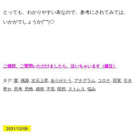
とっても、わかりやすい表なので、参考にされてみては、
いかがでしょうか(*¨*)♡
ご感想、ご質問いただけましたら、泣いちゃいます（嬉泣）
タグ:
愛
,
感謝
,
次元上昇
,
ありがとう
,
アナグラム
,
コロナ
,
現実
,
引き
寄せ
,
思考
,
恐怖
,
感情
,
不安
,
暝想
,
ストレス
,
悩み
2021/12/08