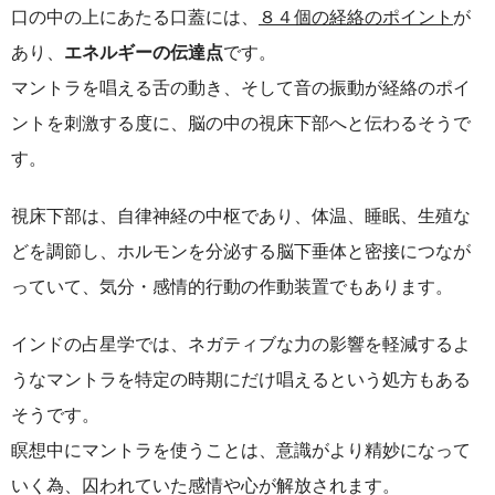
口の中の上にあたる口蓋には、
８４個の経絡のポイント
が
あり、
エネルギーの伝達点
です。
マントラを唱える舌の動き、そして音の振動が経絡のポイ
ントを刺激する度に、脳の中の視床下部へと伝わるそうで
す。
視床下部は、自律神経の中枢であり、体温、睡眠、生殖な
どを調節し、ホルモンを分泌する脳下垂体と密接につなが
っていて、気分・感情的行動の作動装置でもあります。
インドの占星学では、ネガティブな力の影響を軽減するよ
うなマントラを特定の時期にだけ唱えるという処方もある
そうです。
瞑想中にマントラを使うことは、意識がより精妙になって
いく為、囚われていた感情や心が解放されます。