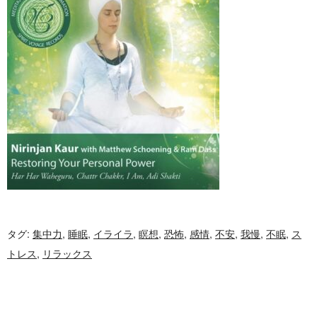
タグ:
集中力
,
睡眠
,
イライラ
,
瞑想
,
恐怖
,
感情
,
不安
,
我慢
,
不眠
,
ス
トレス
,
リラックス