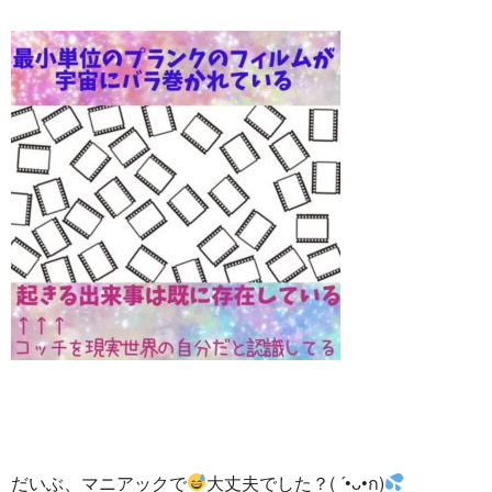
だいぶ、マニアックで
大丈夫でした？( ´•ᴗ•ก)