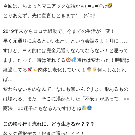
今回は、ちょっとマニアックな話かも( ≖ᴗ≖​)ﾆﾔｯ
ご予約はこちら
とりあえず、先に宣言しときます*_ _)ﾍﾟｺﾘ
2019年末からコロナ騒動で、今までの生活が一変！
早く元通りに戻るといいね〜。という会話をよく耳にしま
すけど、ヨミ的には完全元通りなんてならない！と思って
ます。だって、時は流れてる
時代は変わった！時間は
経過してる
肉体は老化していくよ
何もしなけれ
ば…
変わらないものなんて、なにも無いんですよ、形あるもの
は壊れる。また、そこに漠然とした「不安」があって、○○
商法、○○迷子にもなるんですけどね
この移り行く流れに、どう生きるか？？？
各々の選択デス！好きに選べばイイ！