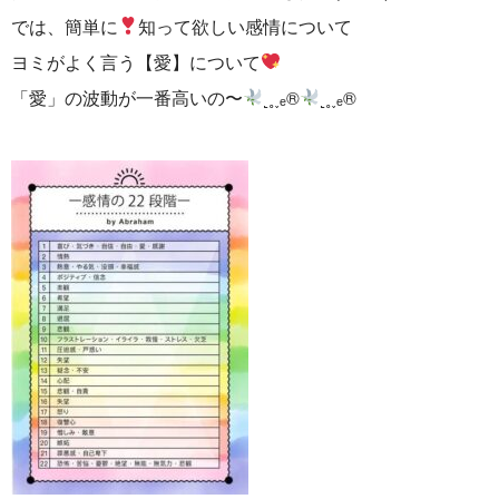
では、簡単に
知って欲しい感情について
ヨミがよく言う【愛】について
「愛」の波動が一番高いの〜
˻˳˯ₑ®
˻˳˯ₑ®