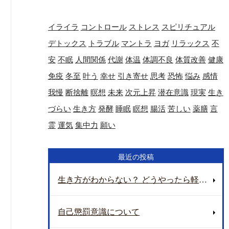
イライラ
コントロール
ストレス
スピリチュアル
デトックス
トラブル
マントラ
ヨガ
リラックス
不
安
不眠
人間関係
代謝
体温
体調不良
体質改善
健康
免疫
冬至
叶う
幸せ
引き寄せ
思考
恐怖
悩み
感情
我慢
断捨離
暝想
未来
次元上昇
潜在意識
現実
生き
づらい
生き方
発酵
睡眠
瞑想
腸活
苦しい
薬膳
言
霊
運気
集中力
願い
最近の投稿
生き方がわからない？ どうやったら軽く生きられるのか？ 地球の重さについて
自己懲罰意識について