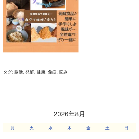
タグ:
腸活
,
発酵
,
健康
,
免疫
,
悩み
2026年8月
月
火
水
木
金
土
日