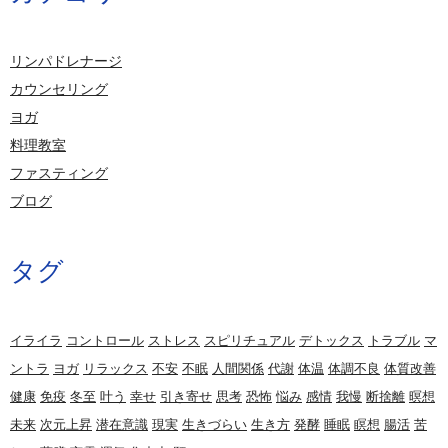
リンパドレナージ
カウンセリング
ヨガ
料理教室
ファスティング
ブログ
タグ
イライラ
コントロール
ストレス
スピリチュアル
デトックス
トラブル
マ
ントラ
ヨガ
リラックス
不安
不眠
人間関係
代謝
体温
体調不良
体質改善
健康
免疫
冬至
叶う
幸せ
引き寄せ
思考
恐怖
悩み
感情
我慢
断捨離
暝想
未来
次元上昇
潜在意識
現実
生きづらい
生き方
発酵
睡眠
瞑想
腸活
苦