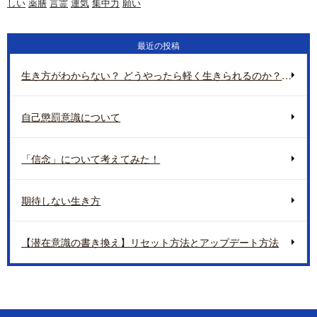
しい
薬膳
言霊
運気
集中力
願い
最近の投稿
生き方がわからない？ どうやったら軽く生きられるのか？ 地球の重さについて
自己懲罰意識について
「信念」について考えてみた！
期待しない生き方
【潜在意識の書き換え】リセット方法とアップデート方法