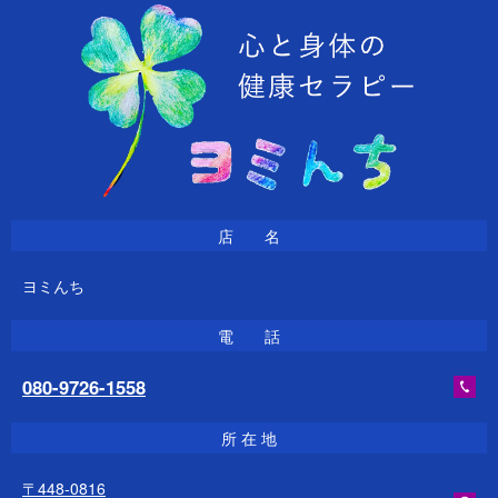
店 名
ヨミんち
電 話
080-9726-1558
所 在 地
〒448-0816